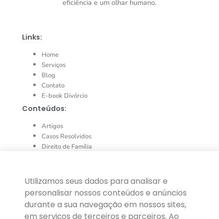
eficiência e um olhar humano.
Links:
Home
Serviços
Blog
Contato
E-book Divórcio
Conteúdos:
Artigos
Casos Resolvidos
Direito de Família
Direito de Sucessões
Direito do Consumidor
Direito Imobiliário
Utilizamos seus dados para analisar e
Direito Penal
personalisar nossos conteúdos e anúncios
durante a sua navegação em nossos sites,
em serviços de terceiros e parceiros. Ao